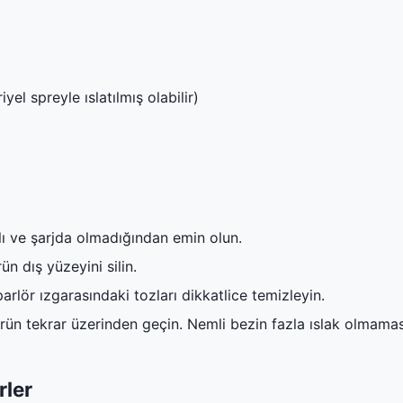
yel spreyle ıslatılmış olabilir)
ı ve şarjda olmadığından emin olun.
ün dış yüzeyini silin.
parlör ızgarasındaki tozları dikkatlice temizleyin.
örün tekrar üzerinden geçin. Nemli bezin fazla ıslak olmama
rler